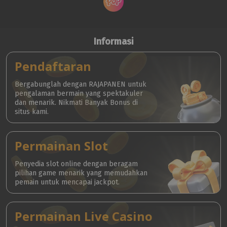
Informasi
Pendaftaran
Bergabunglah dengan RAJAPANEN untuk
pengalaman bermain yang spektakuler
dan menarik. Nikmati Banyak Bonus di
situs kami.
Permainan Slot
Penyedia slot online dengan beragam
pilihan game menarik yang memudahkan
pemain untuk mencapai jackpot.
Permainan Live Casino