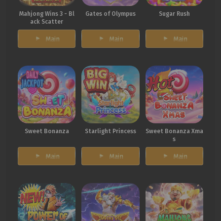
Mahjong Wins 3 - Bl
Gates of Olympus
Sugar Rush
ack Scatter
Main
Main
Main
Sweet Bonanza
Starlight Princess
Sweet Bonanza Xma
s
Main
Main
Main