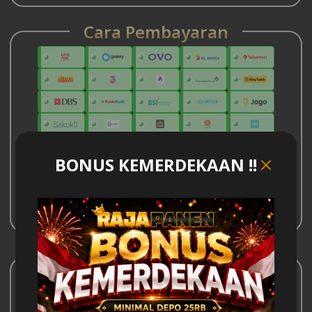
Cara Pembayaran
BONUS KEMERDEKAAN !!
Kontak
Whatsapp