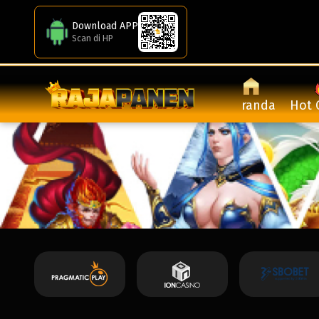
Download APP
Scan di HP
Beranda
Hot