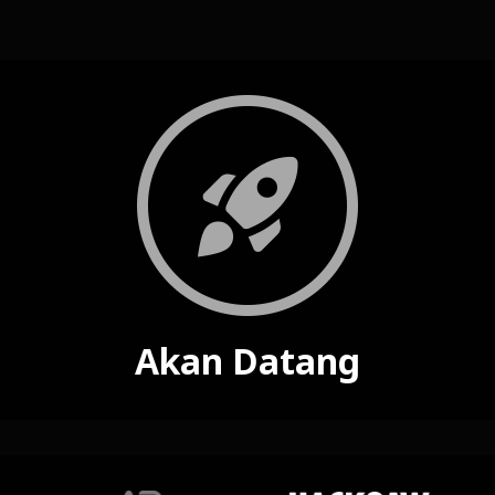
Akan Datang