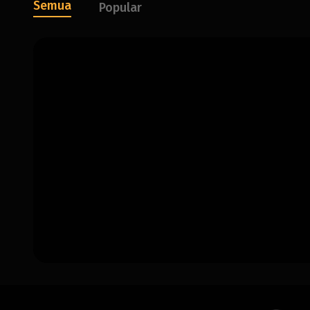
Semua
Popular