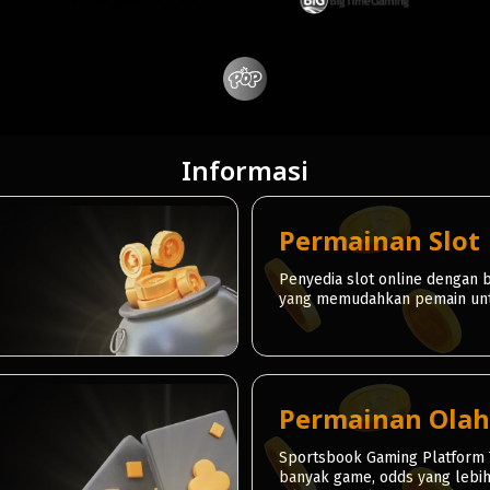
Informasi
Permainan Slot
Penyedia slot online dengan 
yang memudahkan pemain unt
Permainan Ola
Sportsbook Gaming Platform 
banyak game, odds yang lebih