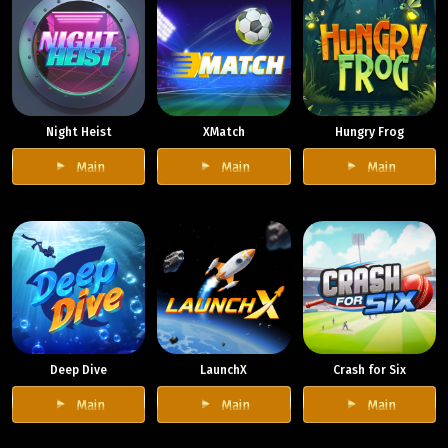
Night Heist
XMatch
Hungry Frog
Main
Main
Main
Deep Dive
LaunchX
Crash for Six
Main
Main
Main