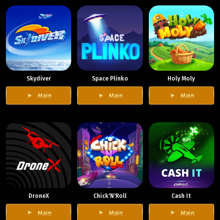
Skydiver
Space Plinko
Holy Moly
Main
Main
Main
DroneX
Chick'N'Roll
Cash It
Main
Main
Main