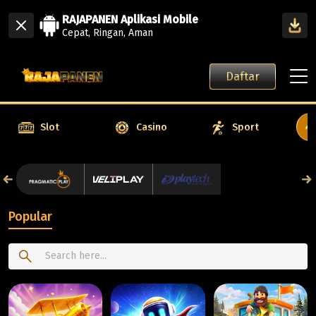
RAJAPANEN Aplikasi Mobile
Cepat, Ringan, Aman
Daftar
Slot
Casino
Sport
Popular
Search here...