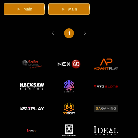
Main
Main
1