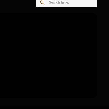
Search here...