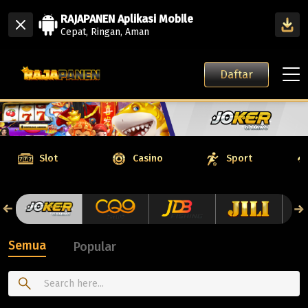
RAJAPANEN Aplikasi Mobile
Cepat, Ringan, Aman
Daftar
Slot
Casino
Sport
Semua
Popular
Search here...