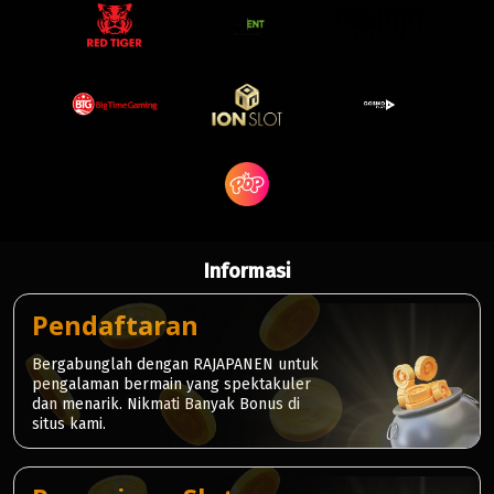
Informasi
Pendaftaran
Bergabunglah dengan RAJAPANEN untuk
pengalaman bermain yang spektakuler
dan menarik. Nikmati Banyak Bonus di
situs kami.