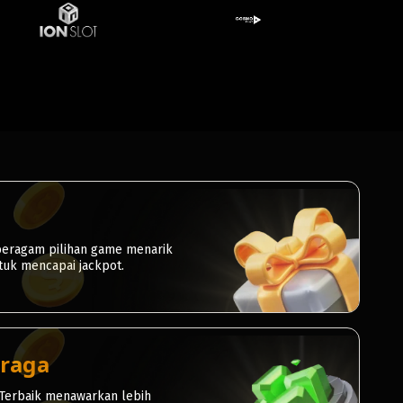
beragam pilihan game menarik
uk mencapai jackpot.
hraga
Terbaik menawarkan lebih