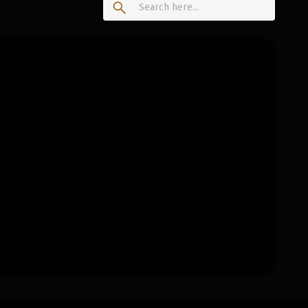
Search here...