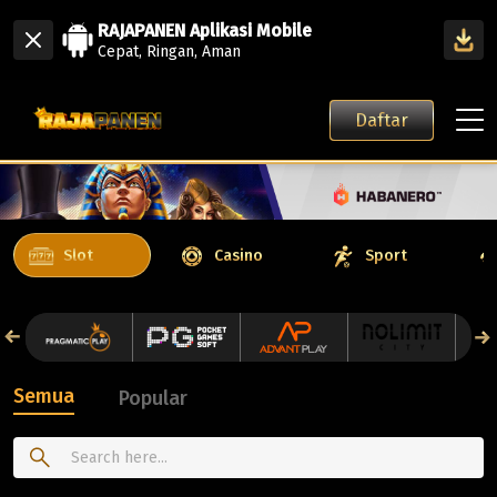
RAJAPANEN Aplikasi Mobile
Cepat, Ringan, Aman
Daftar
Slot
Casino
Sport
Semua
Popular
Search here...