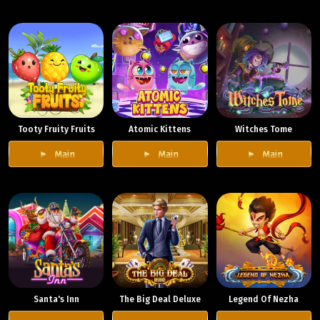
Tooty Fruity Fruits
Atomic Kittens
Witches Tome
Main
Main
Main
Santa's Inn
The Big Deal Deluxe
Legend Of Nezha