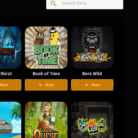
Search here...
thirst
Book of Time
Born Wild
Main
Main
Main