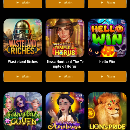
Main
Main
Main
Wasteland Riches
Tessa Hunt and The Te
Hello Win
mple of Horus
Main
Main
Main