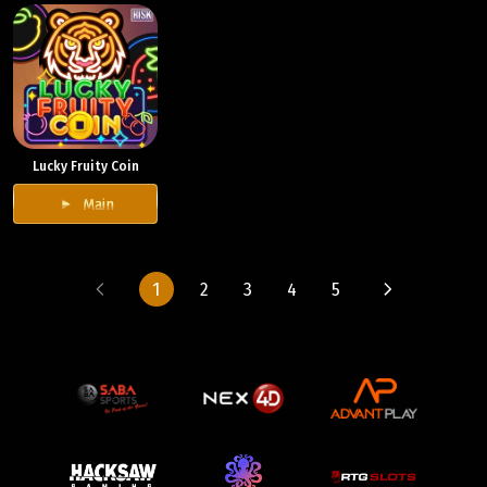
Lucky Fruity Coin
Main
1
2
3
4
5