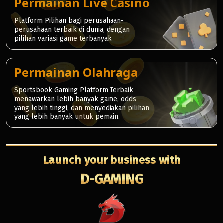
Permainan Live Casino
Platform Pilihan bagi perusahaan-
perusahaan terbaik di dunia, dengan
pilihan variasi game terbanyak.
Permainan Olahraga
Sportsbook Gaming Platform Terbaik
menawarkan lebih banyak game, odds
yang lebih tinggi, dan menyediakan pilihan
yang lebih banyak untuk pemain.
Launch your business with
D-GAMING