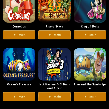
Cornelius
Rise of Maya
King of Slots
Main
Main
Main
Ocean's Treasure
Jack Hammer™ 3: Diam
Finn and the Swirly Spi
ond Affair
n
Main
Main
Main