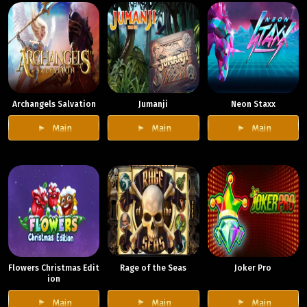
Archangels Salvation
Jumanji
Neon Staxx
Main
Main
Main
Flowers Christmas Edit
Rage of the Seas
Joker Pro
ion
Main
Main
Main