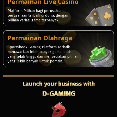
Permainan Live Casino
Platform Pilihan bagi perusahaan-
perusahaan terbaik di dunia, dengan
pilihan variasi game terbanyak.
Permainan Olahraga
Sportsbook Gaming Platform Terbaik
menawarkan lebih banyak game, odds
yang lebih tinggi, dan menyediakan pilihan
yang lebih banyak untuk pemain.
Launch your business with
D-GAMING