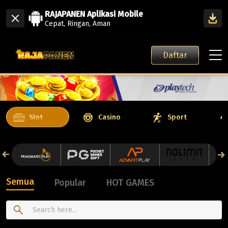
RAJAPANEN Aplikasi Mobile
Cepat, Ringan, Aman
Daftar
Slot
Casino
Sport
Semua
Popular
HOT GAMES
Search here...