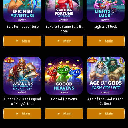
Epic Fish adventure
Sakura Fortune Epic Bl
Lights of luck
oom
Main
Main
Main
Lunar Link: The Legend
Goood Heavens
Age of the Gods: Cash
of King Arthur
Collect
Main
Main
Main