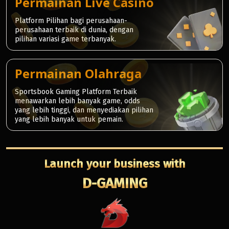
Permainan Live Casino
Platform Pilihan bagi perusahaan-
perusahaan terbaik di dunia, dengan
pilihan variasi game terbanyak.
Permainan Olahraga
Sportsbook Gaming Platform Terbaik
menawarkan lebih banyak game, odds
yang lebih tinggi, dan menyediakan pilihan
yang lebih banyak untuk pemain.
Launch your business with
D-GAMING