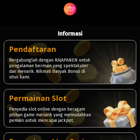
Informasi
Pendaftaran
Bergabunglah dengan RAJAPANEN untuk
pengalaman bermain yang spektakuler
dan menarik. Nikmati Banyak Bonus di
situs kami.
Permainan Slot
Penyedia slot online dengan beragam
pilihan game menarik yang memudahkan
pemain untuk mencapai jackpot.