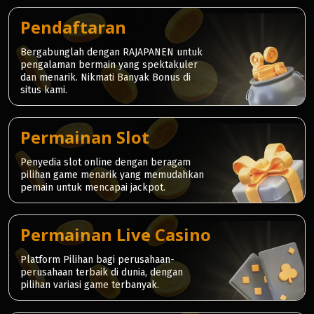
Pendaftaran
Bergabunglah dengan RAJAPANEN untuk
pengalaman bermain yang spektakuler
dan menarik. Nikmati Banyak Bonus di
situs kami.
Permainan Slot
Penyedia slot online dengan beragam
pilihan game menarik yang memudahkan
pemain untuk mencapai jackpot.
Permainan Live Casino
Platform Pilihan bagi perusahaan-
perusahaan terbaik di dunia, dengan
pilihan variasi game terbanyak.