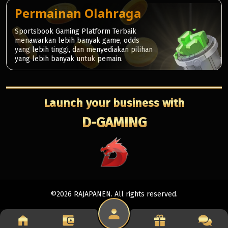
Permainan Olahraga
Sportsbook Gaming Platform Terbaik
menawarkan lebih banyak game, odds
yang lebih tinggi, dan menyediakan pilihan
yang lebih banyak untuk pemain.
Launch your business with
D-GAMING
©
2026
RAJAPANEN
. All rights reserved.