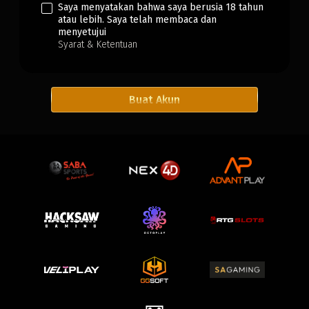
Saya menyatakan bahwa saya berusia 18 tahun
atau lebih. Saya telah membaca dan
menyetujui
Syarat & Ketentuan
Buat Akun